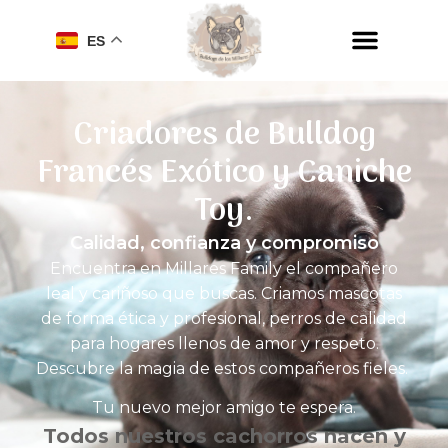
ES
Criadores de Bulldog
Francés Exótico y Caniche
Toy.
Calidad, confianza y compromiso
Encuentra en Millares Family el compañero
leal y cariñoso que buscas. Criamos mascotas
de forma ética y
profesional
, perros de calidad
para hogares llenos de amor y respeto.
Descubre la magia de estos compañeros fieles.
Tu nuevo mejor amigo te espera.
Todos nuestros cachorros nacen y